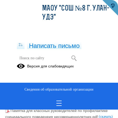
МАОУ "СОШ №8 Г. УЛАН-
УДЭ"
Написать письмо
ШКОЛЬНЫЙ ПСИХОЛОГ
Версия для слабовидящих
10 заповедетей для родителей детей овз.pdf
(скачать)
(посмотреть)
Кризисные состояния детей и подростков.pdf
(скачать)
Сведения об образовательной организации
(посмотреть)
Памятка для детей и их родителей по выбору
профессии.pdf
(скачать)
(посмотреть)
Памятка для классных руководителей по профилактике
суицидального поведенеия несовершеннолетних.pdf
(скачать)