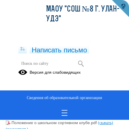
МАОУ "СОШ №8 Г. УЛАН-
УДЭ"
Написать письмо
ШКОЛЬНЫЙ СПОРТИВНЫЙ КЛУБ
Версия для слабовидящих
"ОЛИМП"
Узнай по ссылке, что такое
ГТО
?
Сведения об образовательной организации
Приказ о создании спортивного клуба.pdf
(скачать)
(посмотреть)
Положение о школьном сортивном клубе.pdf
(скачать)