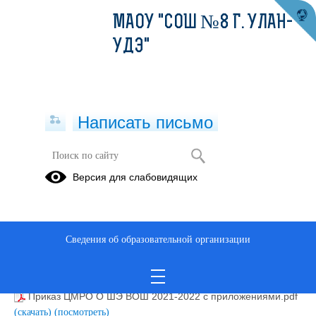
МАОУ "СОШ №8 Г. УЛАН-
УДЭ"
Написать письмо
ВОШ
Версия для слабовидящих
Приказ КО О проведении ШЭ ВсОШ 2021-2022
Приложения.pdf
(скачать)
(посмотреть)
Протоколы ШЭ ВОШ История Отечества.pdf
(скачать)
Сведения об образовательной организации
(посмотреть)
Протоколы ШЭ ВОШ Бурятский язык.pdf
(скачать)
(посмотреть)
Приказ ЦМРО О ШЭ ВОШ 2021-2022 с приложениями.pdf
(скачать)
(посмотреть)