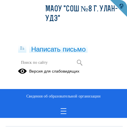
МАОУ "СОШ №8 Г. УЛАН-
УДЭ"
Написать письмо
Обращения граждан
Версия для слабовидящих
При помощи данного сервиса вы можете узнать о ходе
рассмотрения вашего обращения, для этого необходимо ввести
номер обращения, присвоенный сервисом в автоматическом
Сведения об образовательной организации
режиме при подаче обращения через электронную форму. Номер
обращения отправляется на электронный адрес, который вы
указывали при подаче обращения в электронной форме.